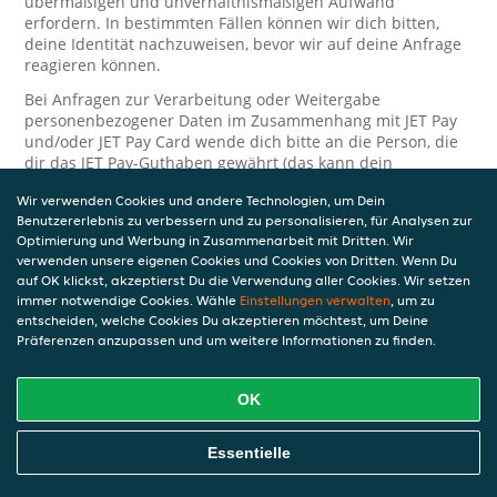
übermäßigen und unverhältnismäßigen Aufwand
erfordern. In bestimmten Fällen können wir dich bitten,
deine Identität nachzuweisen, bevor wir auf deine Anfrage
reagieren können.
Bei Anfragen zur Verarbeitung oder Weitergabe
personenbezogener Daten im Zusammenhang mit JET Pay
und/oder JET Pay Card wende dich bitte an die Person, die
dir das JET Pay-Guthaben gewährt (das kann dein
Arbeitgeber, Geschäftspartner usw. sein). Dies ist
Wir verwenden Cookies und andere Technologien, um Dein
erforderlich, da JET und die Person, die dir das Guthaben
Benutzererlebnis zu verbessern und zu personalisieren, für Analysen zur
gewährt, eine separate Verantwortung für die Verarbeitung
Optimierung und Werbung in Zusammenarbeit mit Dritten. Wir
und den Schutz deiner personenbezogenen Daten haben.
verwenden unsere eigenen Cookies und Cookies von Dritten. Wenn Du
Solltest du weitere Fragen oder Beschwerden in Bezug auf
auf OK klickst, akzeptierst Du die Verwendung aller Cookies. Wir setzen
immer notwendige Cookies. Wähle
die Verarbeitung deiner personenbezogenen Daten haben,
Einstellungen verwalten
, um zu
entscheiden, welche Cookies Du akzeptieren möchtest, um Deine
kontaktieren wir dich gerne. Wir würden uns auch über
Präferenzen anzupassen und um weitere Informationen zu finden.
Tipps oder Vorschläge zur Verbesserung unserer Erklärung
freuen.
OK
Sicherheit
JET nimmt den Schutz personenbezogener Daten sehr ernst
Essentielle
und daher ergreifen wir angemessene Maßnahmen, um
deine personenbezogenen Daten vor Missbrauch, Verlust,