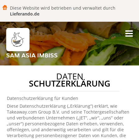
Diese Website wird betrieben und verwaltet durch
Lieferando.de
SAM ASIA IMBISS
DATEN
SCHUTZERKLÄRUNG
Datenschutzerklärung für Kunden
Diese Datenschutzerklärung („Erklärung“) erklärt, wie
Takeaway.com Group B.V. und seine Tochtergesellschaften
und verbundenen Unternehmen („JET“, „wir“, „uns“ oder
„unser“) personenbezogene Daten erheben, verwenden,
offenlegen, und anderweitig verarbeiten und gilt für die
Verarbeitung personenbezogener Daten von Kunden, die